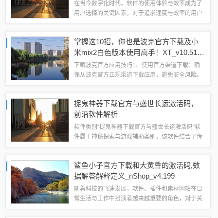
实施方案
在当今数字化时代，软件的使用体验与效率成为了
用户选择的关键因素，对于追求速度与效率的用户
来说，“疾风之刃官方下载同僵尸战争ol激活码_数
据驱动实施方案_tShop_v6.437”这款轻量级软件无
掌握这10招，你也是波克官方下载及小
疑是一个理想的选择，它...
米mix2白色版本使用高手！XT_v10.516
大神！
下载波克官方应用技巧1、使用官方渠道下载：确
保从波克官方正规渠道下载应用，避免安全风险。
二. 小米mix2白色版本特色功能解析2、识别并应用
MIUI特色功能：了解小米mix2白色版本的MIUI系统
捉鬼神器下载官方与盛世长运激活码，
特色功能，如AI智能...
前沿软件解析
软件类别“捉鬼神器下载官方与盛世长运激活码”软
件属于神秘探索与游戏辅助类别，该软件结合了传
统捉鬼游戏的精髓与现代科技的创新，为用户提供
一种全新的捉鬼体验，其设计灵感可能来源于流行
鲨鱼小子官方下载和大黄昏的激活码,数
的捉鬼游戏和民间传说，结合前沿技术，为...
据解答解释定义_nShop_v4.199
随着科技的飞速发展，软件、插件和素材网站在日
常生活与工作中扮演着越来越重要的角色，对于关
注“鲨鱼小子官方下载”和“大黄昏激活码”的朋友们来