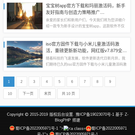
说，选择正确的资源渠道尤为关键，本文将为大家
宝宝树app官方下载和玛丽激活码，新手
精心挑选10款必备的软件、插件和素...
友好指南与创造力策略推广
Phablet_v2.772
亲爱的家长们和新用户们，今天我们将为您详细介
绍一款专为新手设计的宝宝树app，这款软件不仅
功能丰富，而且界面直观简洁，无论您是第一次接
触此类应用还是技术新手，都可以轻松上手，特别
iso官方固件下载与小米儿童激活码激
是其最新的版本Phablet_v2.7...
活，重磅更新新功能，网红版v7.879全新
解读与升级指南
随着科技的飞速发展，软件更新迭代日新月异，我
们期待已久的iso官方固件下载与小米儿童激活码激
活系统迎来了重磅更新——网红版v7.879，作为一
款深受用户喜爱的软件，本次更新带来了诸多令人
1
2
3
4
5
6
7
8
9
振奋的新功能和改进，本文将为您...
10
下一页
末页
共 10 页
Copyright
2015-2019
版权后台设置.
豫ICP备19023070号-1 基于
Z-
BlogPHP
搭建
蜀ICP备2022005971号-1
">
蜀ICP备2022005971
号-1">
蜀ICP备2022005971号-1