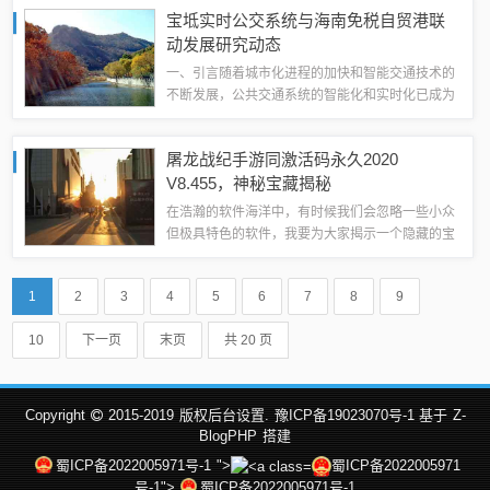
_10DM1_v1.608”的软件因其轻量级特点而受到广
宝坻实时公交系统与海南免税自贸港联
泛关注，这款软件不仅功能强大，而且体积小...
动发展研究动态
一、引言随着城市化进程的加快和智能交通技术的
不断发展，公共交通系统的智能化和实时化已成为
现代城市建设的重点之一，自由贸易港作为开放型
经济的新高地，其免税政策对于地区乃至国际的经
屠龙战纪手游同激活码永久2020
贸往来具有重大推动作用，本文旨在探讨宝坻...
V8.455，神秘宝藏揭秘
在浩瀚的软件海洋中，有时候我们会忽略一些小众
但极具特色的软件，我要为大家揭示一个隐藏的宝
藏——“屠龙战纪手游同激活码永久2020
V8.455”，一款功能独特、专为特定用户群体量身
1
2
3
4
5
6
7
8
9
定制的神器。软件概述“屠龙战纪手游同...
10
下一页
末页
共 20 页
Copyright
2015-2019
版权后台设置.
豫ICP备19023070号-1 基于
Z-
BlogPHP
搭建
蜀ICP备2022005971号-1
">
蜀ICP备2022005971
号-1">
蜀ICP备2022005971号-1