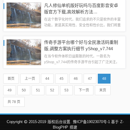
不仅提供了丰富的效果库，还帮助用户将想法迅速
凡人修仙单机版好玩吗与百度影音安卓
转化为现实，支持高质量输出格式和...
版官方下载,高效解析方法
_Prestige_v5.911
在这个数字化时代，我们追求的不只是软件的丰富
功能，更是其实用性、安全性和性价比，我们将重
点探讨“Prestige_v5.911”这款软件，它不仅完全免
费（或开源），而且在解析方法上表现出高效性
传奇手游平台哪个好与全民激活码重制
能，尤其在我们熟知的“凡...
版,调整方案执行细节 yShop_v7.744
在当今软件体积日益膨胀的时代，一款名为
yShop_v7.744的传奇手游平台引起了广泛关注，
它以轻量级为核心，不仅下载安装迅速，而且运行
时对系统资源占用极低，尤其适合追求效率和流畅
首页
上一页
44
45
46
47
48
体验的用户，下面我们就详细介绍一下这...
49
50
51
52
53
下一页
末页
共 78 页
Copyright
2015-2019
版权后台设置.
豫ICP备19023070号-1 基于
Z-
BlogPHP
搭建