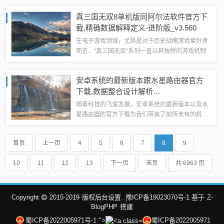
中脱颖而出，今天我们就来详细解读这款软件的魅
真三国无双8单机版同阿尔法软件官方下
力所在。免费且强大的核心价值...
载,精确数据解释定义-进阶版_v3.560
在电子游戏领域，尤其是对于历史战略游戏爱好者
而言，"真三国无双"系列一直以其独特的游戏机制
和丰富的历史背景深受玩家喜爱，而今，我们隆重
推出“真三国无双8单机版同阿尔法软件官方下载，
安卓系统的最新版本跟水星路由器官方
精确数据解释定义...
下载,数据整合设计解析
&amp;macOS_v7.363
随着科技的飞速发展，安卓系统的最新版本以及水
星路由器的官方下载为我们带来了前所未有的机
遇，特别是在创意工作领域，这两者结合形成的强
大生态系统，正逐渐改变我们的工作方式和生活方
首页
上一页
4
5
6
7
8
9
式，我们要深入探讨的是“数据整合设计解析m...
10
11
12
13
下一页
末页
共 6963 页
Copyright
2015-2019
版权后台设置.
豫ICP备19023070号-1 基于
Z-
BlogPHP
搭建
蜀ICP备2022005971号-1
">
蜀ICP备2022005971