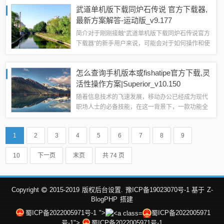
以满足用户的需求，微信2012版本奠定了其在社交
武道单机版下载同炉石传说 官方下载器,
领域的领先地位，而最新的v10.41...
最新方案解答-运动版_v9.177
简介对于刚刚接触“武道单机版下载同炉石传说官方
下载器”的新手用户来说，可能会对于如何操作和使
用存在一些疑问，本篇文章将从新手友好的角度出
发，为您详细介绍这一软件的特点和使用方法，助
怎么查询手机版本或fishatipe官方下载,灵
您快速上手。用户界面直观简洁“武道单...
活性操作方案|Superior_v10.150
随着信息技术的飞速发展，移动办公已经成为现代
职场人士的必备技能，在这一背景下，一款功能全
面、操作灵活的办公软件显得尤为重要，本文将重
点介绍“怎么查询手机版本或fishatipe官方下载，灵
1
2
3
4
5
6
7
8
9
活性操作方案_Superio...
10
下一页
末页
共 74 页
Copyright
2015-2019
版权后台设置.
豫ICP备19023070号-1 基于
Z-
BlogPHP
搭建
蜀ICP备2022005971号-1
">
蜀ICP备2022005971
号-1">
蜀ICP备2022005971号-1