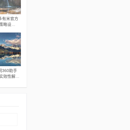
多有米官方
性策略设
70
360助手
,实效性解析
e_v9.721