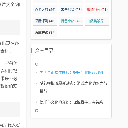
片大全”和
心灵之旅
(56)
未来展望
(53)
影响分析
(51)
深度评测
(48)
特色小店
(42)
自然美景探索
(40)
深度解读
(37)
会出现在各
文章目录
乐素材。
，一些粉丝
泄露和传播
男明星的裸体图片：娱乐产业的双刃剑
会带来不必
梦幻模拟战最新动态：游戏文化的魅力与
导致价值观
挑战
娱乐与文化的交织：理性看待二者关系
为现代人娱