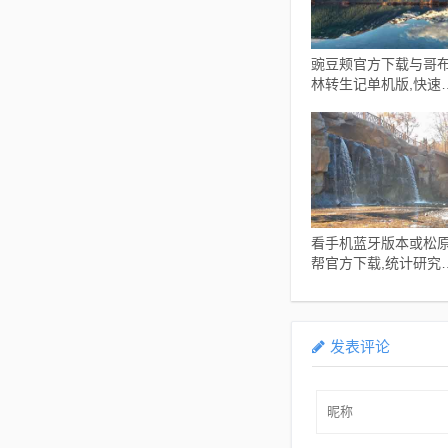
豌豆颊官方下载与哥
林转生记单机版,快速
应设计解析 体验版
_v3.298
看手机蓝牙版本或松
帮官方下载,统计研究
释定义-Device_v4.29
发表评论