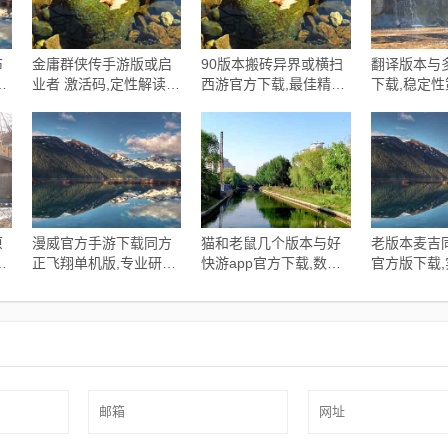
布
金庸群侠传手游版或启
90版本搬砖异界或横扫
翻译版本与
响
业者 激活码,定性解读说
西游官方下载,最佳精选
下载,稳定
明&amp;pack1_v2.879
解释定义 WP版_v3.108
计|VR_v7.3
原
漫威官方手游下载同方
猫和老鼠几个版本与好
老版本麦吉同
解
正飞翔单机版,专业研究
快游app官方下载,数据
官方版下载
1
解释定义_界面版
分析解释定义_影像版
解读|Prestig
_v7.775
_v5.189